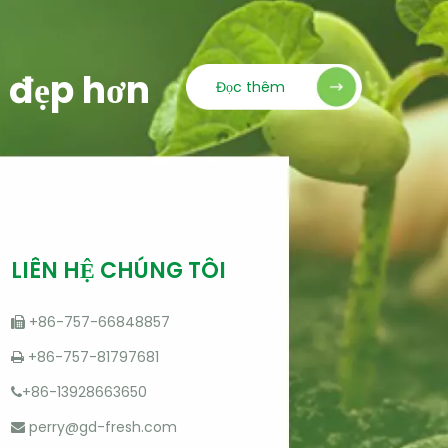
t đẹp hơn
Đọc thêm
LIÊN HỆ CHÚNG TÔI
+86-757-66848857

+86-757-81797681

+86-13928663650

perry@gd-fresh.com
