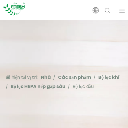
Nhà
Các sản phẩm
Về chúng tôi
hiện tại vị trí:
Nhà
/
Các sản phẩm
/
Bộ lọc khí
Ứng dụng
/
Bộ lọc HEPA nếp gấp sâu
/
Bộ lọc dầu
Ủng hộ
Tin tức