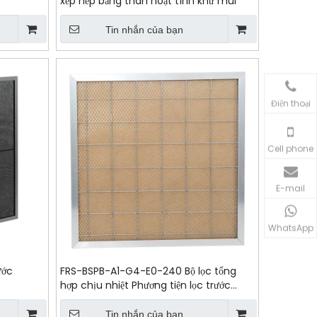
xếp nếp bằng than hoạt tính khử mùi
Tin nhắn của bạn
Điện thoại
Cell phone
E-mail
WhatsApp
ước
FRS-BSPB-A1-G4-E0-240 Bộ lọc tổng
hợp chịu nhiệt Phương tiện lọc trước
Tấm bông
Tin nhắn của bạn