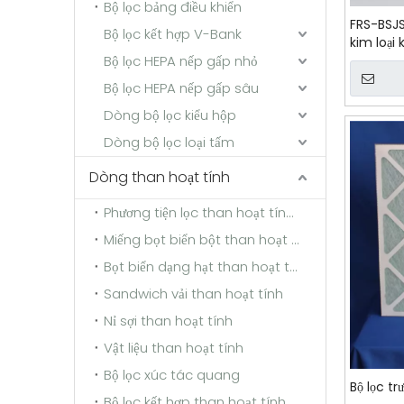
Bộ lọc bảng điều khiển
FRS-BSJS
Bộ lọc kết hợp V-Bank
kim loại
Bộ lọc HEPA nếp gấp nhỏ
Bộ lọc HEPA nếp gấp sâu
Dòng bộ lọc kiểu hộp
Dòng bộ lọc loại tấm
Dòng than hoạt tính
Phương tiện lọc than hoạt tính sợi tổng hợp
Miếng bọt biển bột than hoạt tính
Bọt biển dạng hạt than hoạt tính
Sandwich vải than hoạt tính
Nỉ sợi than hoạt tính
Vật liệu than hoạt tính
Bộ lọc xúc tác quang
Bộ lọc t
Bộ lọc kết hợp than hoạt tính