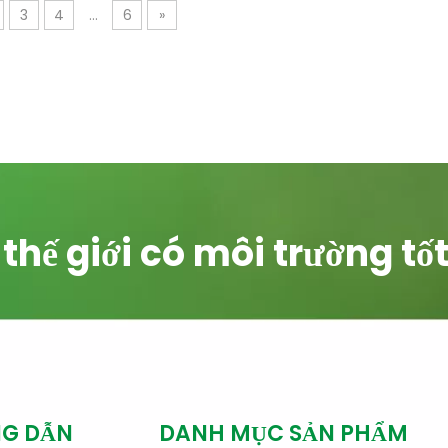
3
4
...
6
»
hế giới có môi trường tố
G DẪN
DANH MỤC SẢN PHẨM